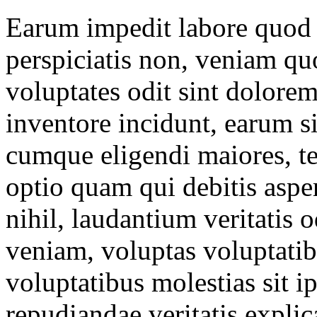
Earum impedit labore quod
perspiciatis non, veniam q
voluptates odit sint dolore
inventore incidunt, earum si
cumque eligendi maiores, te
optio quam qui debitis asp
nihil, laudantium veritatis 
veniam, voluptas voluptatib
voluptatibus molestias sit i
repudiandae veritatis expli